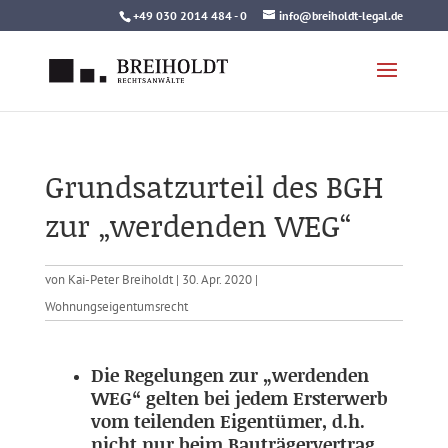
Skip
+49 030 2014 484 - 0
info@breiholdt-legal.de
to
content
Grundsatzurteil des BGH
zur „werdenden WEG“
von
Kai-Peter Breiholdt
|
30. Apr. 2020
|
Wohnungseigentumsrecht
Die Regelungen zur „werdenden
WEG“ gelten bei jedem Ersterwerb
vom teilenden Eigentümer, d.h.
nicht nur
beim Bauträgervertrag