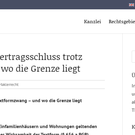
Kanzlei
Rechtsgebie
rtragsschluss trotz
S
n
o die Grenze liegt
Ü
Maklerrecht
I
u
extformzwang – und wo die Grenze liegt
a
T
K
n Einfamilienhäusern und Wohnungen geltenden
er Wirksamkeit der Textform (§ 656 a BGB).