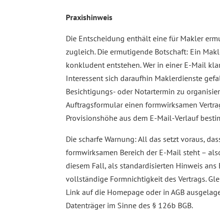
Praxishinweis
Die Entscheidung enthält eine für Makler er
zugleich. Die ermutigende Botschaft: Ein Makl
konkludent entstehen. Wer in einer E-Mail klar
Interessent sich daraufhin Maklerdienste gefal
Besichtigungs- oder Notartermin zu organisie
Auftragsformular einen formwirksamen Vertrag
Provisionshöhe aus dem E-Mail-Verlauf besti
Die scharfe Warnung: All das setzt voraus, da
formwirksamen Bereich der E-Mail steht – also
diesem Fall, als standardisierten Hinweis ans 
vollständige Formnichtigkeit des Vertrags. Glei
Link auf die Homepage oder in AGB ausgelagert
Datenträger im Sinne des § 126b BGB.