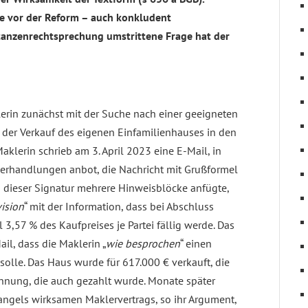
wie vor der Reform – auch konkludent
tanzenrechtsprechung umstrittene Frage hat der
erin zunächst mit der Suche nach einer geeigneten
h der Verkauf des eigenen Einfamilienhauses in den
lerin schrieb am 3. April 2023 eine E-Mail, in
verhandlungen anbot, die Nachricht mit Grußformel
 dieser Signatur mehrere Hinweisblöcke anfügte,
vision
“ mit der Information, dass bei Abschluss
3,57 % des Kaufpreises je Partei fällig werde. Das
il, dass die Maklerin „
wie besprochen
“ einen
olle. Das Haus wurde für 617.000 € verkauft, die
chnung, die auch gezahlt wurde. Monate später
angels wirksamen Maklervertrags, so ihr Argument,