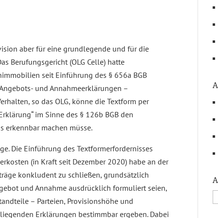
ision aber für eine grundlegende und für die
as Berufungsgericht (OLG Celle) hatte
immobilien seit Einführung des § 656a BGB
A
te Angebots- und Annahmeerklärungen –
rhalten, so das OLG, könne die Textform per
e Erklärung“ im Sinne des § 126b BGB den
aus erkennbar machen müsse.
sage. Die Einführung des Textformerfordernisses
erkosten (in Kraft seit Dezember 2020) habe an der
träge konkludent zu schließen, grundsätzlich
A
Angebot und Annahme ausdrücklich formuliert seien,
tandteile – Parteien, Provisionshöhe und
rliegenden Erklärungen bestimmbar ergeben. Dabei