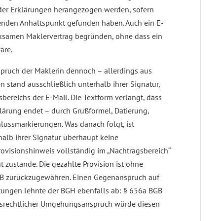
er Erklärungen herangezogen werden, sofern
henden Anhaltspunkt gefunden haben. Auch ein E-
ksamen Maklervertrag begründen, ohne dass ein
äre.
nspruch der Maklerin dennoch – allerdings aus
 stand ausschließlich unterhalb ihrer Signatur,
ereichs der E-Mail. Die Textform verlangt, dass
lärung endet – durch Grußformel, Datierung,
hlussmarkierungen. Was danach folgt, ist
rhalb ihrer Signatur überhaupt keine
ovisionshinweis vollständig im „Nachtragsbereich“
 zustande. Die gezahlte Provision ist ohne
BGB zurückzugewähren. Einen Gegenanspruch auf
istungen lehnte der BGH ebenfalls ab: § 656a BGB
ungsrechtlicher Umgehungsanspruch würde diesen