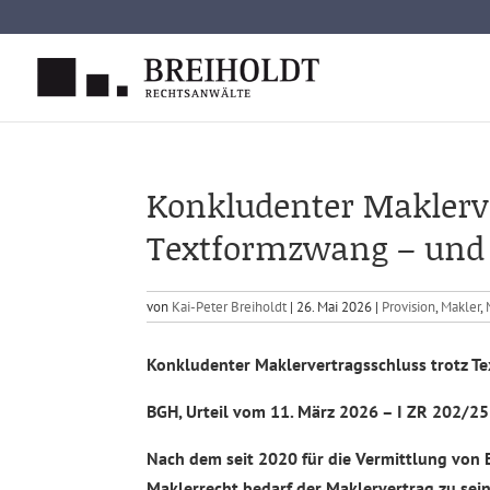
Skip
to
content
Konkludenter Maklerve
Textformzwang – und w
von
Kai-Peter Breiholdt
|
26. Mai 2026
|
Provision
,
Makler
,
Konkludenter Maklervertragsschluss trotz T
BGH, Urteil vom 11. März 2026 – I ZR 202/25
Nach dem seit 2020 für die Vermittlung vo
Maklerrecht bedarf der Maklervertrag zu sein