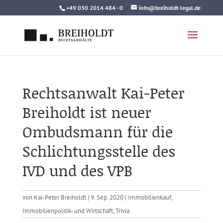
Skip
+49 030 2014 484 - 0
info@breiholdt-legal.de
to
content
Rechtsanwalt Kai-Peter
Breiholdt ist neuer
Ombudsmann für die
Schlichtungsstelle des
IVD und des VPB
von
Kai-Peter Breiholdt
|
9. Sep. 2020
|
Immobilienkauf
,
Immobilienpolitik- und Wirtschaft
,
Trivia