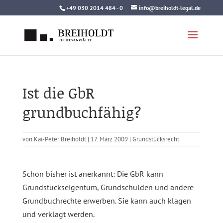
Skip
+49 030 2014 484 - 0
info@breiholdt-legal.de
to
content
Ist die GbR
grundbuchfähig?
von
Kai-Peter Breiholdt
|
17. März 2009
|
Grundstücksrecht
Schon bisher ist anerkannt: Die GbR kann
Grundstückseigentum, Grundschulden und andere
Grundbuchrechte erwerben. Sie kann auch klagen
und verklagt werden.