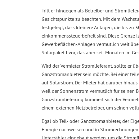
Tritt er hingegen als Betreiber und Stromliefe
Gesichtspunkte zu beachten. Mit dem Wachst
festgelegt, dass kleinere Anlagen, die bis zu
einkommenssteuerbefreit sind. Diese Grenze i
Gewerbeflächen-Anlagen vermutlich weit übers
Solarpaket I vor, das aber seit Monaten im G
Wird der Vermieter Stromlieferant, sollte er ü
Ganzstromanbieter sein möchte. Bei einer teil
auf Solarstrom. Der Mieter hat darüber hinaus
weil der Sonnenstrom vermutlich für seinen Bet
Ganzstromlieferung kümmert sich der Vermiete
einem externen Netzbetreiber, um seinen voll
Egal ob Teil- oder Ganzstromanbieter, der Ei
Energie nachweisen und in Stromrechnungen 
Unterzähler eingebaut werden, um die Stromf