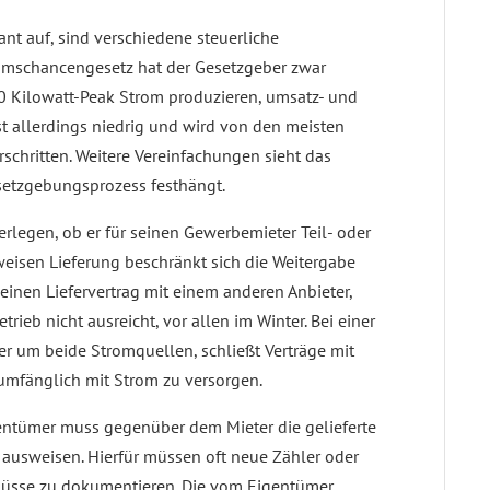
rant auf, sind verschiedene steuerliche
umschancengesetz hat der Gesetzgeber zwar
 30 Kilowatt-Peak Strom produzieren, umsatz- und
st allerdings niedrig und wird von den meisten
chritten. Weitere Vereinfachungen sieht das
esetzgebungsprozess festhängt.
berlegen, ob er für seinen Gewerbemieter Teil- oder
weisen Lieferung beschränkt sich die Weitergabe
 einen Liefervertrag mit einem anderen Anbieter,
rieb nicht ausreicht, vor allen im Winter. Bei einer
r um beide Stromquellen, schließt Verträge mit
umfänglich mit Strom zu versorgen.
gentümer muss gegenüber dem Mieter die gelieferte
ausweisen. Hierfür müssen oft neue Zähler oder
lüsse zu dokumentieren. Die vom Eigentümer