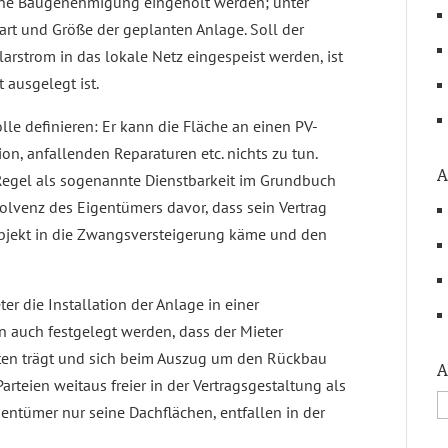
ine Baugenehmigung eingeholt werden; unter
t und Größe der geplanten Anlage. Soll der
rstrom in das lokale Netz eingespeist werden, ist
 ausgelegt ist.
le definieren: Er kann die Fläche an einen PV-
on, anfallenden Reparaturen etc. nichts zu tun.
A
r Regel als sogenannte Dienstbarkeit im Grundbuch
nsolvenz des Eigentümers davor, dass sein Vertrag
Objekt in die Zwangsversteigerung käme und den
r die Installation der Anlage in einer
n auch festgelegt werden, dass der Mieter
ten trägt und sich beim Auszug um den Rückbau
A
rteien weitaus freier in der Vertragsgestaltung als
entümer nur seine Dachflächen, entfallen in der