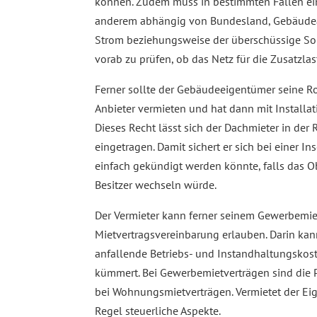
können. Zudem muss in bestimmten Fällen e
anderem abhängig von Bundesland, Gebäudear
Strom beziehungsweise der überschüssige Sola
vorab zu prüfen, ob das Netz für die Zusatzlast
Ferner sollte der Gebäudeeigentümer seine Rol
Anbieter vermieten und hat dann mit Installati
Dieses Recht lässt sich der Dachmieter in de
eingetragen. Damit sichert er sich bei einer I
einfach gekündigt werden könnte, falls das 
Besitzer wechseln würde.
Der Vermieter kann ferner seinem Gewerbemiete
Mietvertragsvereinbarung erlauben. Darin kan
anfallende Betriebs- und Instandhaltungskos
kümmert. Bei Gewerbemietverträgen sind die Pa
bei Wohnungsmietverträgen. Vermietet der Eig
Regel steuerliche Aspekte.