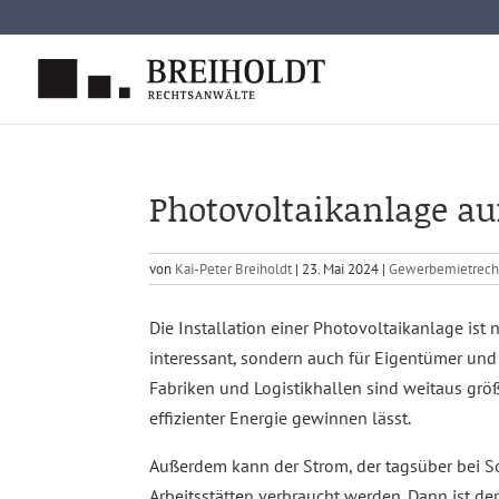
Skip
to
content
Photovoltaikanlage a
von
Kai-Peter Breiholdt
|
23. Mai 2024
|
Gewerbemietrech
Die Installation einer Photovoltaikanlage ist
interessant, sondern auch für Eigentümer und
Fabriken und Logistikhallen sind weitaus grö
effizienter Energie gewinnen lässt.
Außerdem kann der Strom, der tagsüber bei S
Arbeitsstätten verbraucht werden. Dann ist d