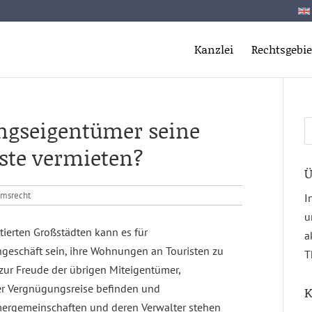
Kanzlei
Rechtsgebie
ngseigentümer seine
S
n
ste vermieten?
Ü
msrecht
I
u
ntierten Großstädten kann es für
a
geschäft sein, ihre Wohnungen an Touristen zu
T
 zur Freude der übrigen Miteigentümer,
ner Vergnügungsreise befinden und
K
ergemeinschaften und deren Verwalter stehen