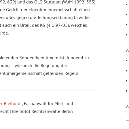
2, 639) und das OLG Stuttgart (WuM 1992, 553).
eide Gericht der Eigentümergemeinschaft einen
rstoßes gegen die Teilungserklärung bzw. die
t auch ein Urteil des KG (4 U 97/05), welches
urde.
A
mietenden Sondereigentümern ist dringend zu
dnung – wie auch die Regelung der
igentümergemeinschaft geltenden Regeln
r Breiholdt
, Fachanwalt für Miet- und
A
ht | Breiholdt Rechtsanwälte Berlin