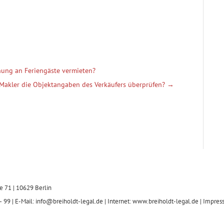
ung an Feriengäste vermieten?
Makler die Objektangaben des Verkäufers überprüfen?
→
e 71 | 10629 Berlin
 99 | E-Mail: info@breiholdt-legal.de | Internet: www.breiholdt-legal.de |
Impres