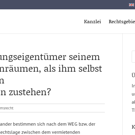
Kanzlei
Rechtsgebie
ungseigentümer seinem
S
n
nräumen, als ihm selbst
Ü
n
I
n zustehen?
u
a
msrecht
T
nander bestimmen sich nach dem WEG bzw. der
K
 Rechtslage zwischen dem vermietenden