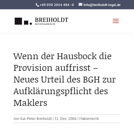
Skip
+49 030 2014 484 - 0
info@breiholdt-legal.de
to
content
Wenn der Hausbock die
Provision auffrisst –
Neues Urteil des BGH zur
Aufklärungspflicht des
Maklers
von
Kai-Peter Breiholdt
|
31. Dez. 2006
|
Maklerrecht