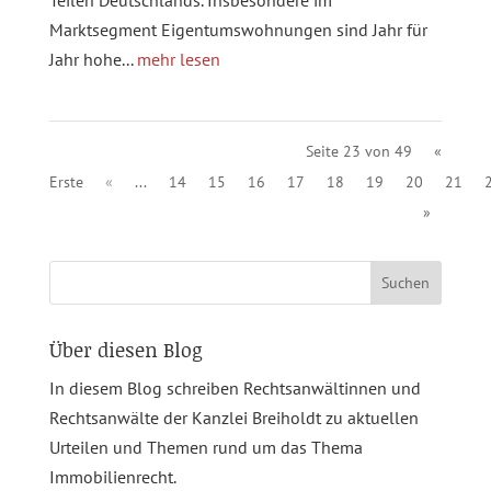
Teilen Deutschlands. Insbesondere im
Marktsegment Eigentumswohnungen sind Jahr für
Jahr hohe...
mehr lesen
Seite 23 von 49
«
Erste
«
...
14
15
16
17
18
19
20
21
»
Suchen
nach:
Über diesen Blog
In diesem Blog schreiben Rechtsanwältinnen und
Rechtsanwälte der Kanzlei Breiholdt zu aktuellen
Urteilen und Themen rund um das Thema
Immobilienrecht.