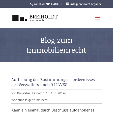
Skip
+49 030 2014 484 - 0
info@breiholdt-legal.de
to
content
Blog zum
Immobilienrecht
Aufhebung des Zustimmungserfordernisses
des Verwalters nach § 12 WEG
von
Kai-Peter Breiholdt
|
15. Aug. 2014
|
Wohnungseigentumsrecht
Kann ein einmal durch Beschluss aufgehobenes