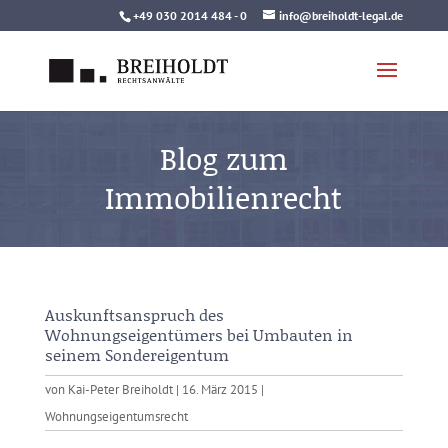
Skip
+49 030 2014 484 - 0
info@breiholdt-legal.de
to
content
Blog zum
Immobilienrecht
Auskunftsanspruch des
Wohnungseigentümers bei Umbauten in
seinem Sondereigentum
von
Kai-Peter Breiholdt
|
16. März 2015
|
Wohnungseigentumsrecht