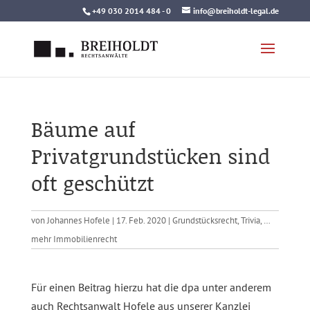
Skip
+49 030 2014 484 - 0
info@breiholdt-legal.de
to
content
Bäume auf
Privatgrundstücken sind
oft geschützt
von
Johannes Hofele
|
17. Feb. 2020
|
Grundstücksrecht
,
Trivia
,
…
mehr Immobilienrecht
Für einen Beitrag hierzu hat die dpa unter anderem
auch Rechtsanwalt Hofele aus unserer Kanzlei