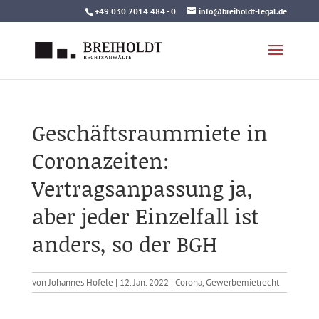
Skip
+49 030 2014 484 - 0
info@breiholdt-legal.de
to
content
Geschäftsraummiete in
Coronazeiten:
Vertragsanpassung ja,
aber jeder Einzelfall ist
anders, so der BGH
von
Johannes Hofele
|
12. Jan. 2022
|
Corona
,
Gewerbemietrecht