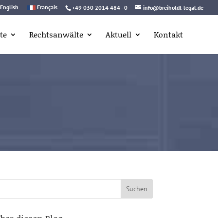
English
Français
+49 030 2014 484 - 0
info@breiholdt-legal.de
te
Rechtsanwälte
Aktuell
Kontakt
uchen
ach: