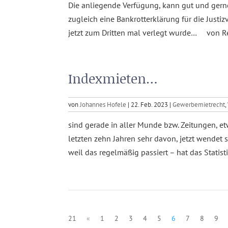
Die anliegende Verfügung, kann gut und gerne
zugleich eine Bankrotterklärung für die Justiz
jetzt zum Dritten mal verlegt wurde… von R
Indexmieten…
von
Johannes Hofele
|
22. Feb. 2023
|
Gewerbemietrecht
,
sind gerade in aller Munde bzw. Zeitungen, etwa
letzten zehn Jahren sehr davon, jetzt wendet si
weil das regelmäßig passiert – hat das Statis
21
«
1
2
3
4
5
6
7
8
9