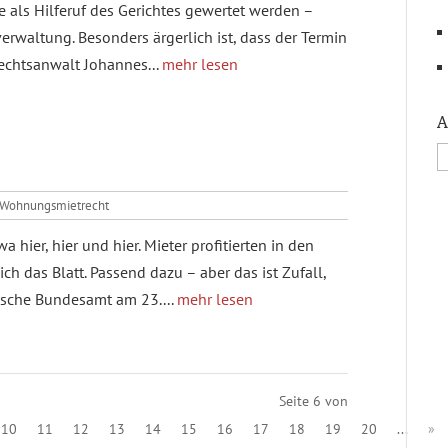
 als Hilferuf des Gerichtes gewertet werden –
verwaltung. Besonders ärgerlich ist, dass der Termin
echtsanwalt Johannes...
mehr lesen
A
Wohnungsmietrecht
 hier, hier und hier. Mieter profitierten in den
ch das Blatt. Passend dazu – aber das ist Zufall,
tische Bundesamt am 23....
mehr lesen
Seite 6 von
10
11
12
13
14
15
16
17
18
19
20
...
»