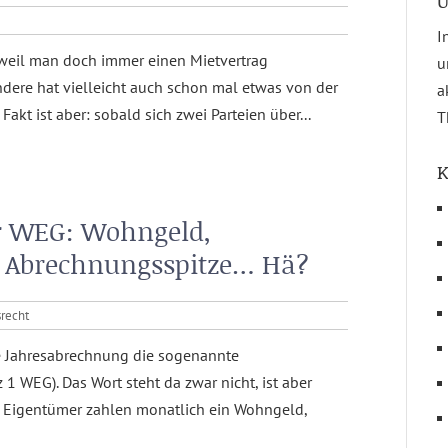
Ü
I
, weil man doch immer einen Mietvertrag
u
ndere hat vielleicht auch schon mal etwas von der
a
akt ist aber: sobald sich zwei Parteien über...
T
K
r WEG: Wohngeld,
, Abrechnungsspitze… Hä?
recht
ie Jahresabrechnung die sogenannte
 1 WEG). Das Wort steht da zwar nicht, ist aber
h? Eigentümer zahlen monatlich ein Wohngeld,