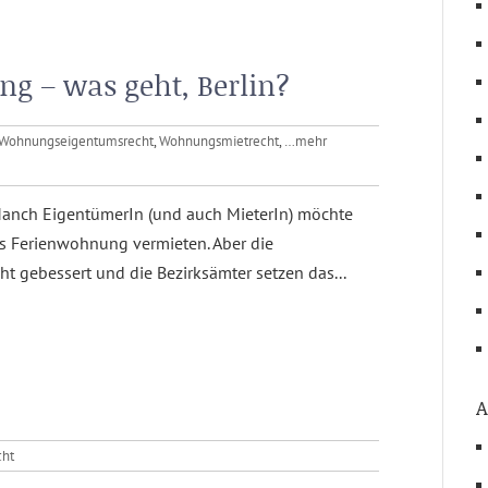
g – was geht, Berlin?
Wohnungseigentumsrecht
,
Wohnungsmietrecht
,
…mehr
. Manch EigentümerIn (und auch MieterIn) möchte
s Ferienwohnung vermieten. Aber die
ht gebessert und die Bezirksämter setzen das...
A
cht