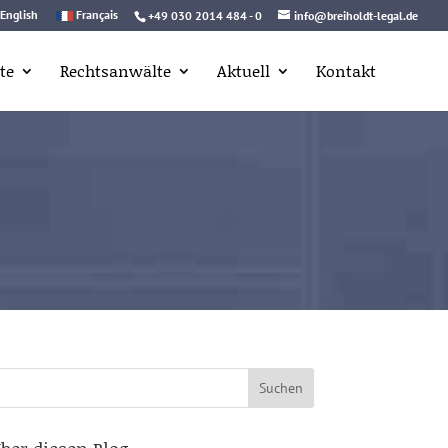
English
Français
+49 030 2014 484 - 0
info@breiholdt-legal.de
te
Rechtsanwälte
Aktuell
Kontakt
uchen
ach: