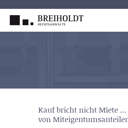
Skip
to
content
Kauf bricht nicht Miete … 
von Miteigentumsanteile