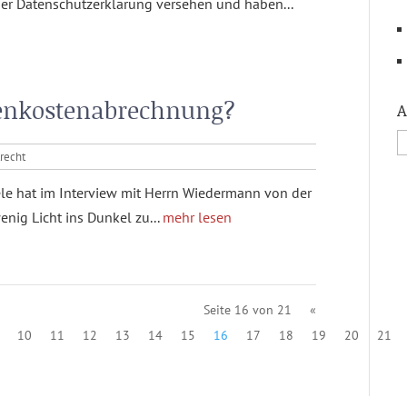
er Datenschutzerklärung versehen und haben...
benkostenabrechnung?
A
recht
le hat im Interview mit Herrn Wiedermann von der
nig Licht ins Dunkel zu...
mehr lesen
Seite 16 von 21
«
10
11
12
13
14
15
16
17
18
19
20
21