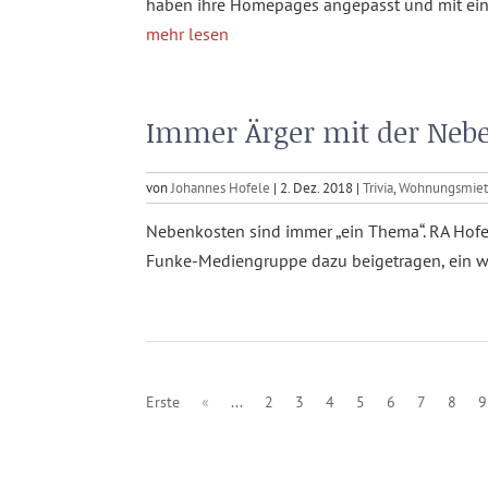
haben ihre Homepages angepasst und mit ein
mehr lesen
Immer Ärger mit der Ne
von
Johannes Hofele
|
2. Dez. 2018
|
Trivia
,
Wohnungsmiet
Nebenkosten sind immer „ein Thema“. RA Hofe
Funke-Mediengruppe dazu beigetragen, ein we
Erste
«
...
2
3
4
5
6
7
8
9