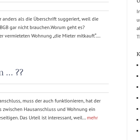
Ü
I
 anders als die Überschrift suggeriert, weil die
u
6 BGB gar nicht brauchen.Worum geht es?
a
r vermieteten Wohnung „die Mieter mitkauft“....
T
K
n … ??
anschluss, muss der auch funktionieren, hat der
ers zwischen Hausanschluss und Wohnung ein
itigen. Das Urteil ist interessant, weil...
mehr