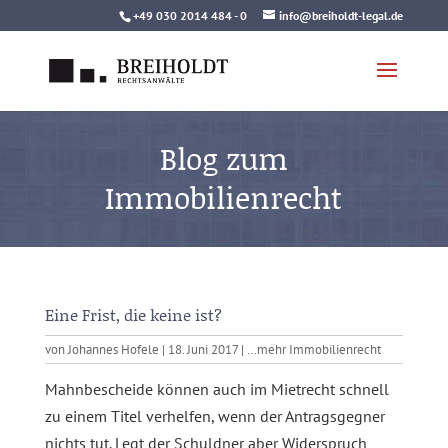
Skip
+49 030 2014 484 - 0
info@breiholdt-legal.de
to
content
Blog zum
Immobilienrecht
Eine Frist, die keine ist?
von
Johannes Hofele
|
18. Juni 2017
|
…mehr Immobilienrecht
Mahnbescheide können auch im Mietrecht schnell
zu einem Titel verhelfen, wenn der Antragsgegner
nichts tut. Legt der Schuldner aber Widerspruch